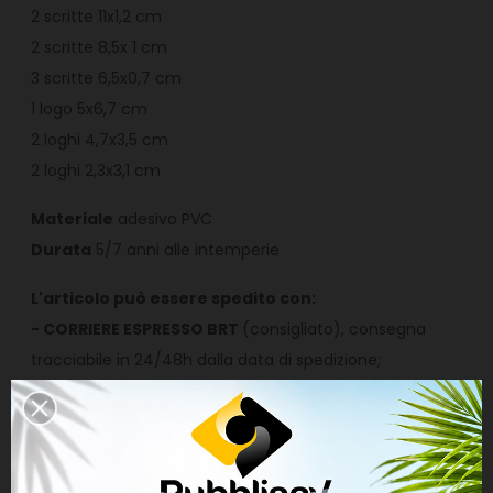
2 scritte 11x1,2 cm
2 scritte 8,5x 1 cm
3 scritte 6,5x0,7 cm
1 logo 5x6,7 cm
2 loghi 4,7x3,5 cm
2 loghi 2,3x3,1 cm
Materiale
adesivo PVC
Durata
5/7 anni alle intemperie
L'articolo può essere spedito con:
- CORRIERE ESPRESSO BRT
(consigliato), consegna
tracciabile in 24/48h dalla data di spedizione;
- POSTA1 PRO
(non consigliata) con la sola tracciabilità
di avvenuta consegna, ricezione entro 4/6 giorni
lavorativi successivi alla data di spedizione. È a
discrezione del postino piegare la busta al fine di