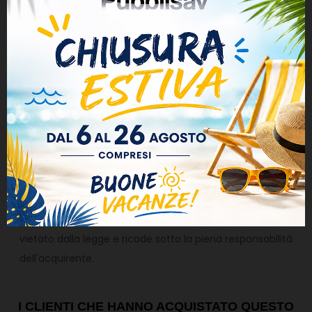
inserirela nella buchetta delle lettere.
Pubblisav.it non
si assume alcuna responsabilità di ritardi,
mancate consegne o piegature da parte di Poste
Italiane, chiunque scegliesse questa spedizione è
consapevole di quanto appena descritto.
ATTENZIONE
L'oggetto di questa vendita è un ricambio
non originale destinato ad uso privato per fini
ornamentali o decorativi. Loghi e Marchi appartengono
ai rispettivi proprietari ai sensi dell'Art. 21, comma (1),
lettera (c) del D.Lgs. n.30 del 10 Febbraio2005 (Codice
della proprietà industriale). Qualsiasi uso difforme è
vietato dalla legge e ricade sotto la piena responsabilità
dell'acquirente.
I CLIENTI CHE HANNO ACQUISTATO QUESTO