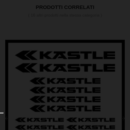
PRODOTTI CORRELATI
( 16 altri prodotti nella stessa categoria )
‹
›