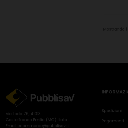
Mostrando 1-
INFORMAZI
Spedizioni
Via Loda 76, 41013
Castelfranco Emilia (MO) Italia
Pagamenti
Email
ecommerce@pubblisav.it