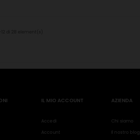
12 di 28 element(s)
ONI
IL MIO ACCOUNT
AZIENDA
Accedi
Chi siamo
Account
Il nostro blog