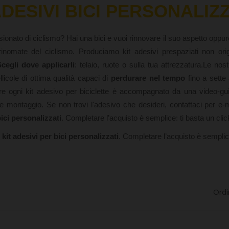
DESIVI BICI 
PERSONALIZZ
ionato di ciclismo? Hai una bici e vuoi rinnovare il suo aspetto oppure
inomate del ciclismo. Produciamo kit adesivi prespaziati non orig
cegli dove applicarli
: telaio, ruote o sulla tua attrezzatura.Le no
llicole di ottima qualità capaci di
perdurare nel tempo
fino a sette 
oltre ogni kit adesivo per biciclette è accompagnato da una video-
e montaggio. Se non trovi l'adesivo che desideri, contattaci per e-ma
ici personalizzati
. Completare l’acquisto è semplice: ti basta un clic
 
kit adesivi per bici personalizzati
. Completare l’acquisto è semplice
Ordi