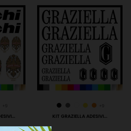
+9
+9
SIVI...
KIT GRAZIELLA ADESIVI...