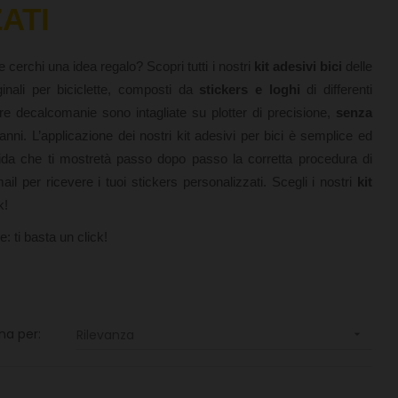
ATI
 cerchi una idea regalo? Scopri tutti i nostri
kit adesivi bici
delle
inali per biciclette, composti da
stickers e loghi
di differenti
stre decalcomanie sono intagliate su plotter di precisione,
senza
anni. L’applicazione dei nostri kit adesivi per bici è semplice ed
guida che ti mostretà passo dopo passo la corretta procedura di
il per ricevere i tuoi stickers personalizzati. Scegli i nostri
kit
k!
: ti basta un click! 
na per:
Rilevanza
