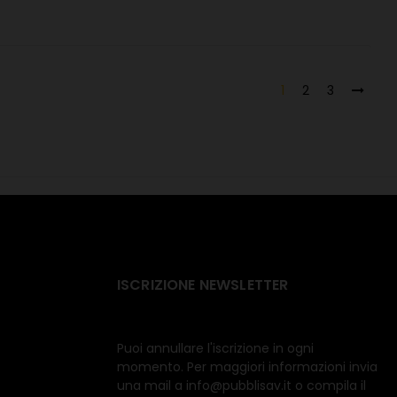
1
2
3
ISCRIZIONE NEWSLETTER
Puoi annullare l'iscrizione in ogni
momento. Per maggiori informazioni invia
una mail a info@pubblisav.it o compila il