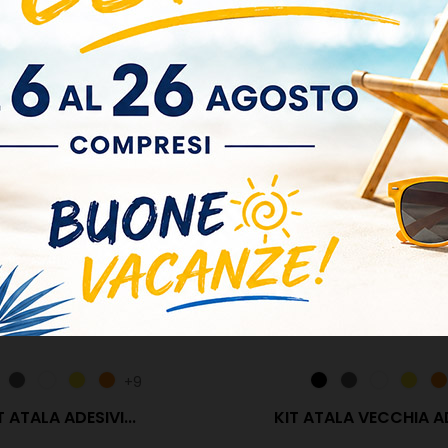
+9
T ATALA ADESIVI...
KIT ATALA VECCHIA ADE