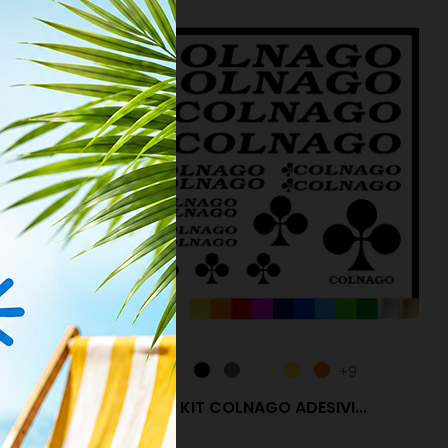
+9
+9
I...
KIT COLNAGO ADESIVI...