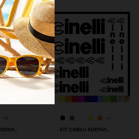
+9
+9
SIVI...
KIT CINELLI ADESIVI...