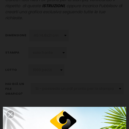
rispetto di queste
ISTRUZIONI
, oppure incarica Pubblisav di
crearti una grafica esclusiva seguendo tutte le tue
richieste.
DIMENSIONE
STAMPA
LOTTO
HAI GIÀ UN
FILE
GRAFICO?
DESCRIZIONE
DETTAGLI DEL PRODOTTO
RECENSIONI