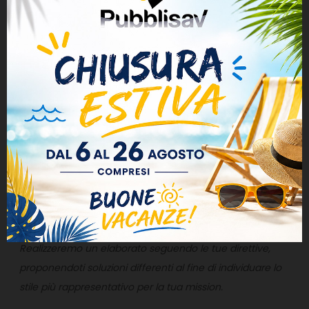
Dimensioni
A4 21x29,7 cm / A5 14,8x21 cm
Grammatura
135 gr m²
Stampa
a colori solo fronte / fronte + retro
Lotti di stampa
1000 / 2500 / 5000 / 10000 / 20000
pezzi
Materiale
carta
Se possiedi un PDF pronto per la stampa verifica il
rispetto di queste
ISTRUZIONI
,
e procedi all'upload del file
direttamente nella scheda sottostante, oppure incarica
Pubblisav di crearti una grafica esclusiva.
Realizzeremo un elaborato seguendo le tue direttive,
proponendoti soluzioni differenti al fine di individuare lo
stile più rappresentativo per la tua mission.