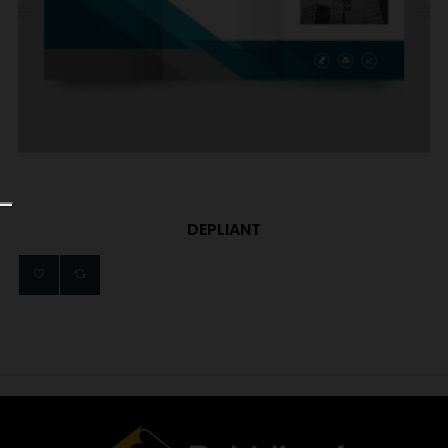
‹
›
DEPLIANT