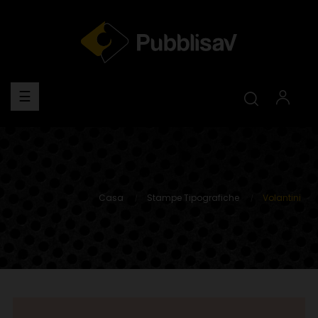
navigazione
☰
Toggle
Casa
Stampe Tipografiche
Volantini