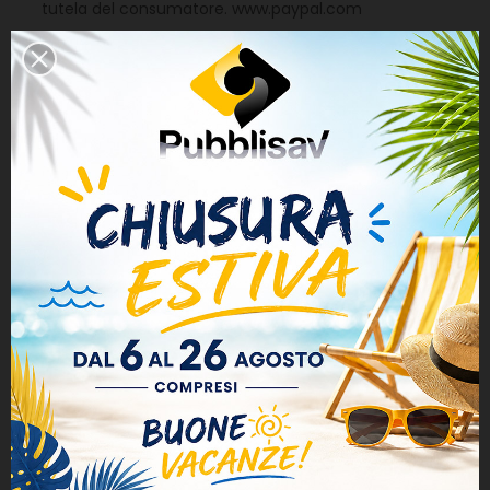
tutela del consumatore. www.paypal.com
Bonifico Bancario
In caso di pagamento tramite Bonifico Bancario
anticipato, l'ordine verrà elaborato solo all'atto
dell'effettivo accredito sul c/c di Pubblisav S.n.c, che
deve avvenire entro 5 giorni lavorativi dalla data
dell'ordine, decorsi i quali l'ordine viene ritenuto
automaticamente annullato.
La causale del bonifico bancario deve riportare
username di registrazione e il numero dell'ordine che
viene rilasciato nella mail di conferma ordine.
Le coordinate bancarie su cui effettuare i bonifici
sono:
Pubblisav S.n.c. di Sassi S. & Vanzini F.
IBAN: IT79B0200866695000041158941
Numero Conto Corrente: 000041158941
Unicredit Banca S.p.A
Agenzia “A” di Castelfranco Emilia (MO)
Corso Martiri, 140