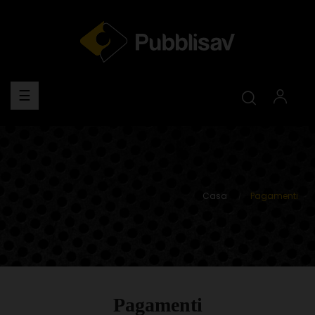
navigazione
☰
Toggle
Casa
Pagamenti
Pagamenti