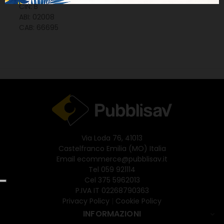
CIN: B
ABI: 02008
CAB: 66695
Via Loda 76, 41013
Castelfranco Emilia (MO) Italia
Email
ecommerce@pubblisav.it
Tel
059 921114
Cel
375 5962013
P.IVA IT 02268790363
Privacy Policy
|
Cookie Policy
INFORMAZIONI
