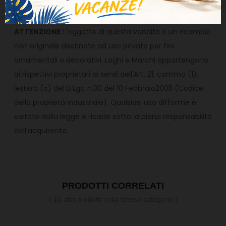
consapevole di quanto appena descritto.
ATTENZIONE
L'oggetto di questa vendita è un ricambio
non originale destinato ad uso privato per fini
ornamentali o decorativi. Loghi e Marchi appartengono
ai rispettivi proprietari ai sensi dell'Art. 21, comma (1),
lettera (c) del D.Lgs. n.30 del 10 Febbraio2005 (Codice
della proprietà industriale). Qualsiasi uso difforme è
vietato dalla legge e ricade sotto la piena responsabilità
dell'acquirente.
PRODOTTI CORRELATI
( 16 altri prodotti nella stessa categoria )