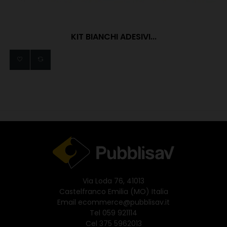
KIT BIANCHI ADESIVI...
Via Loda 76, 41013
Castelfranco Emilia (MO) Italia
Email
ecommerce@pubblisav.it
Tel
059 921114
Cel
375 5962013