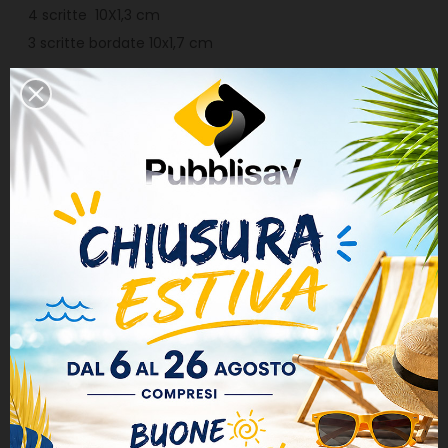
4 scritte 10X1,3 cm
3 scritte bordate 10x1,7 cm
Materiale
adesivo PVC
Durata
5/7 anni alle intemperie
L'articolo può essere spedito con:
- CORRIERE ESPRESSO BRT
(consigliato), consegna
tracciabile in 24/48h dalla data di spedizione;
- POSTA1 PRO
(non consigliata) con la sola tracciabilità
di avvenuta consegna, ricezione entro 4/6 giorni
lavorativi successivi alla data di spedizione. È a
discrezione del postino piegare la busta al fine di
inserirela nella buchetta delle lettere.
Pubblisav.it non
si assume alcuna responsabilità di ritardi,
mancate consegne o piegature da parte di Poste
Italiane, chiunque scegliesse questa spedizione è