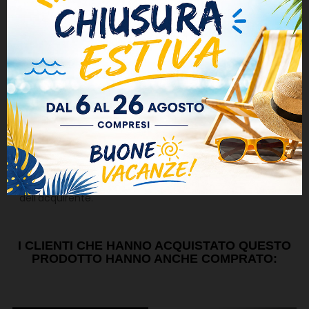
Italiane, chiunque scegliesse questa spedizione è
consapevole di quanto appena descritto.
ATTENZIONE
L'oggetto di questa vendita è un ricambio
non originale destinato ad uso privato per fini
ornamentali o decorativi. Loghi e Marchi appartengono
ai rispettivi proprietari ai sensi dell'Art. 21, comma (1),
lettera (c) del D.Lgs. n.30 del 10 Febbraio2005 (Codice
della proprietà industriale). Qualsiasi uso difforme è
vietato dalla legge e ricade sotto la piena responsabilità
dell'acquirente.
I CLIENTI CHE HANNO ACQUISTATO QUESTO
PRODOTTO HANNO ANCHE COMPRATO: