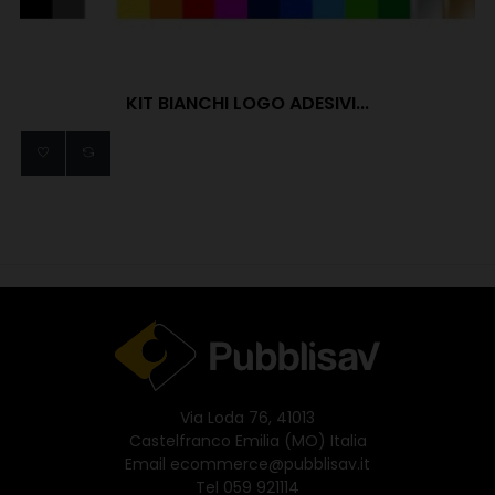
KIT BIANCHI LOGO ADESIVI...
Via Loda 76, 41013
Castelfranco Emilia (MO) Italia
Email
ecommerce@pubblisav.it
Tel
059 921114