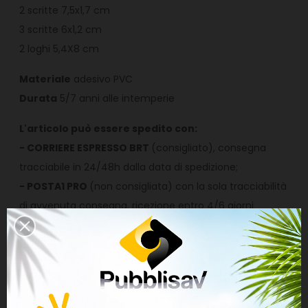
2 scritte 7,5x1,7 cm
3 scritte 6x1,2 cm
2 loghi 5,4X8 cm
Materiale
adesivo PVC
Durata
5/7 anni alle intemperie
L'articolo può essere spedito con:
- CORRIERE ESPRESSO BRT
(consigliato), consegna
tracciabile in 24/48h dalla data di spedizione;
- POSTA1 PRO
(non consigliata) con la sola tracciabilità
di avvenuta consegna, ricezione entro 4/6 giorni
lavorativi successivi alla data di spedizione. È a
discrezione del postino piegare la busta al fine di
inserirela nella buchetta delle lettere.
Pubblisav.it non
si assume alcuna responsabilità di ritardi,
mancate consegne o piegature da parte di Poste