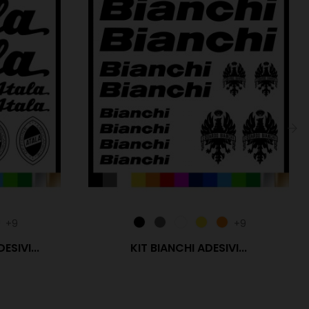
›
+9
+9
SIVI...
KIT BIANCHI ADESIVI...