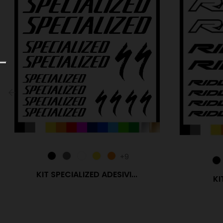
‹
+9
KIT SPECIALIZED ADESIVI...
KI