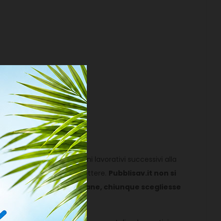
 data di spedizione;
 ricezione entro 4/6 giorni lavorativi successivi alla
rela nella buchetta delle lettere.
Pubblisav.it non si
 da parte di Poste Italiane, chiunque scegliesse