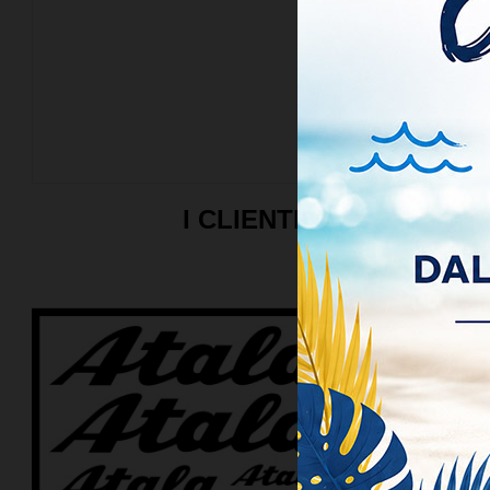
ATTENZIONE
Loghi e Marchi
(Codice della 
dell'acquirent
I CLIENTI CHE HANN