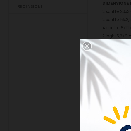
DIMENSIONE 
RECENSIONI
2 scritte 26x3
2 scritte 16x2
4 scritte 8x1,
2 loghi 5,2X9
2 loghi 4,5X2
Materiale
ad
Durata
5/7 an
L'articolo p
- CORRIERE 
- POSTA1 PR
data di spediz
assume alcun
questa spedi