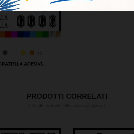
+9
GRAZIELLA ADESIVI...
PRODOTTI CORRELATI
( 16 altri prodotti nella stessa categoria )