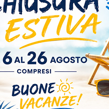
L'oggetto di questa vendita è un ricambio non originale destinato
 appartengono ai rispettivi proprietari ai sensi dell'Art. 21, comma
proprietà industriale). Qualsiasi uso difforme è vietato dalla leg
e.
O ACQUISTATO QUESTO PRODOTTO HA