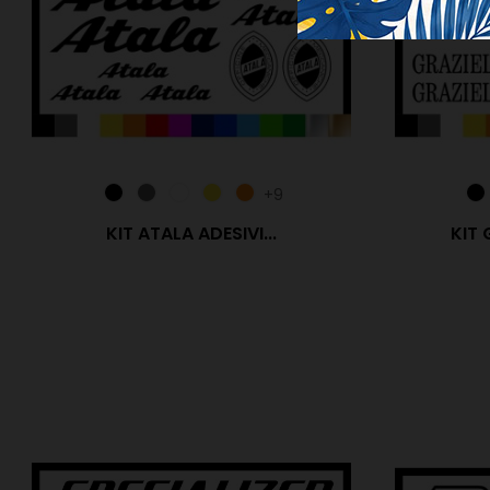
+9
KIT ATALA ADESIVI...
KIT 