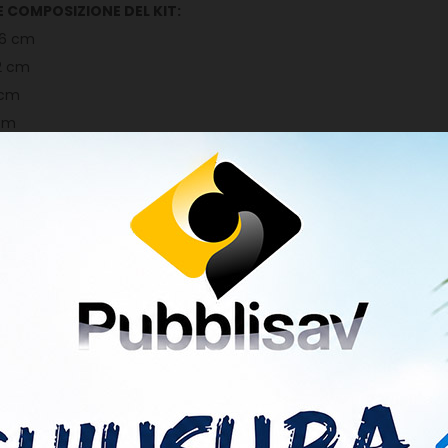
E COMPOSIZIONE DEL KIT:
,6 cm
,2 cm
1 cm
 cm
,6 cm
esivo PVC
ni alle intemperie
uò essere spedito con:
ESPRESSO BRT
(consigliato), consegna tracciabile in 24/48h dalla
O
(non consigliata) con la sola tracciabilità di avvenuta consegna,
ione. È a discrezione del postino piegare la busta al fine di inseri
a responsabilità di ritardi, mancate consegne o piegature
zione è consapevole di quanto appena descritto.