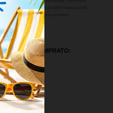
 ad uso privato per fini ornamentali o decorativi.
 (1), lettera (c) del D.Lgs. n.30 del 10 Febbraio2005
ge e ricade sotto la piena responsabilità
NNO ANCHE COMPRATO: