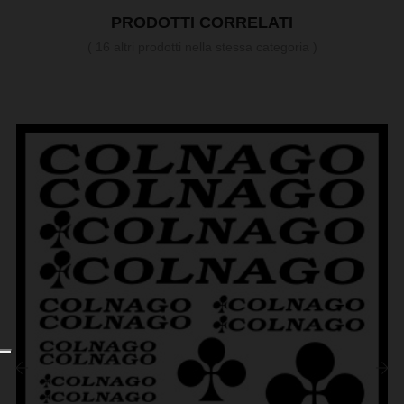
PRODOTTI CORRELATI
( 16 altri prodotti nella stessa categoria )
‹
›