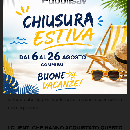
inserirela nella buchetta delle lettere.
Pubblisav.it non
si assume alcuna responsabilità di ritardi,
mancate consegne o piegature da parte di Poste
Italiane, chiunque scegliesse questa spedizione è
consapevole di quanto appena descritto.
ATTENZIONE
L'oggetto di questa vendita è un ricambio
non originale destinato ad uso privato per fini
ornamentali o decorativi. Loghi e Marchi appartengono
ai rispettivi proprietari ai sensi dell'Art. 21, comma (1),
lettera (c) del D.Lgs. n.30 del 10 Febbraio2005 (Codice
della proprietà industriale). Qualsiasi uso difforme è
vietato dalla legge e ricade sotto la piena responsabilità
dell'acquirente.
I CLIENTI CHE HANNO ACQUISTATO QUESTO