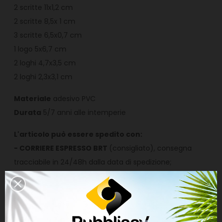
2 scritte 11x1,2 cm
2 scritte 8,5x 1 cm
3 scritte 6,5x0,7 cm
1 logo 5x6,7 cm
2 loghi 4,7x3,5 cm
2 loghi 2,3x3,1 cm
Materiale
adesivo PVC
Durata
5/7 anni alle intemperie
L'articolo può essere spedito con:
- CORRIERE ESPRESSO BRT
(consigliato), consegna
tracciabile in 24/48h dalla data di spedizione;
- POSTA1 PRO
(non consigliata) con la sola tracciabilità
di avvenuta consegna, ricezione entro 4/6 giorni
lavorativi successivi alla data di spedizione. È a
discrezione del postino piegare la busta al fine di