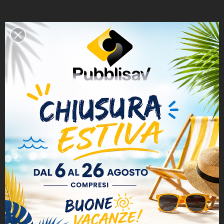
DESCRIZIONE
DETTAGLI DEL PRODOTTO
RECENSIONI
Coppia di Tovagliette in PVC plastico
Dimensione 32x44 cm
Stampa UV antigraffio, resistente e lavabile
PRODOTTI CORRELATI
( 16 altri prodotti nella stessa categoria )