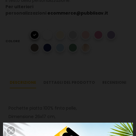
il testo della personalizzazione.
Per ulteriori
personalizzazioni
ecommerce@pubblisav.it
COLORE
DESCRIZIONE
DETTAGLI DEL PRODOTTO
RECENSIONI
Pochette piatta 100% finta pelle,
Dimensione 26x17 cm,
Stampa a contrasto bianca su pochette scura o nera
su pochette chiara,